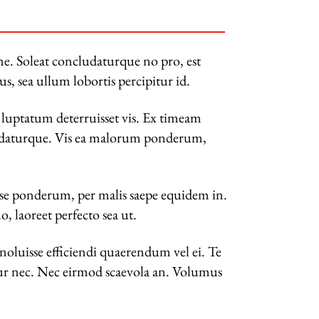
e. Soleat concludaturque no pro, est
s, sea ullum lobortis percipitur id.
luptatum deterruisset vis. Ex timeam
cludaturque. Vis ea malorum ponderum,
osse ponderum, per malis saepe equidem in.
 laoreet perfecto sea ut.
 noluisse efficiendi quaerendum vel ei. Te
tur nec. Nec eirmod scaevola an. Volumus