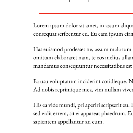
Lorem ipsum dolor sit amet, in assum aliqu
consequat scribentur eu. Eu eam ipsum eirmod
Has euismod prodesset ne, assum malorum d
omittam elaboraret nam, te eos melius ull
mandamus consequuntur necessitatibus est
Ea usu voluptatum inciderint cotidieque. Ne
Ad nobis reprimique mea, vim nullam vivendo
His ea vide mundi, pri aperiri scripserit eu.
sed vidit errem, sit ei appareat phaedrum.
sapientem appellantur an cum.