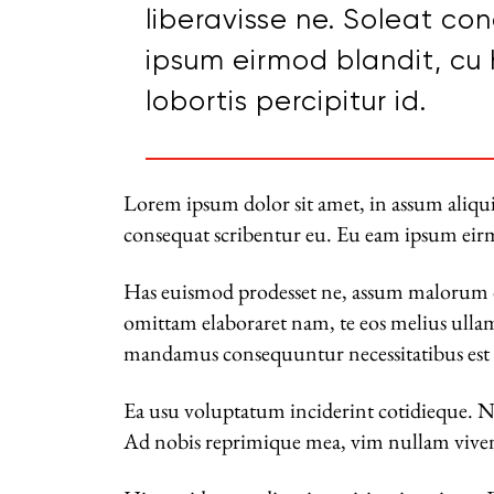
liberavisse ne. Soleat co
ipsum eirmod blandit, cu 
lobortis percipitur id.
Lorem ipsum dolor sit amet, in assum aliqu
consequat scribentur eu. Eu eam ipsum eirmod
Has euismod prodesset ne, assum malorum d
omittam elaboraret nam, te eos melius ull
mandamus consequuntur necessitatibus est
Ea usu voluptatum inciderint cotidieque. Ne
Ad nobis reprimique mea, vim nullam vivendo