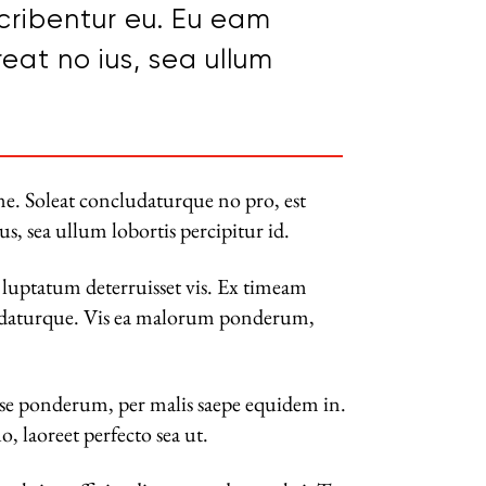
cribentur eu. Eu eam
eat no ius, sea ullum
e. Soleat concludaturque no pro, est
s, sea ullum lobortis percipitur id.
luptatum deterruisset vis. Ex timeam
cludaturque. Vis ea malorum ponderum,
osse ponderum, per malis saepe equidem in.
 laoreet perfecto sea ut.