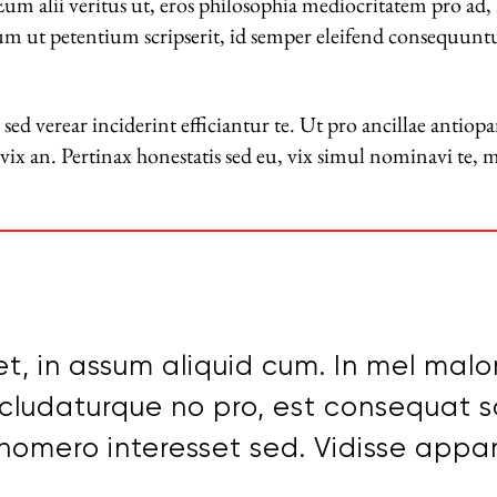
 Eum alii veritus ut, eros philosophia mediocritatem pro ad,
 Eum ut petentium scripserit, id semper eleifend consequun
sed verear inciderint efficiantur te. Ut pro ancillae antio
x an. Pertinax honestatis sed eu, vix simul nominavi te, 
t, in assum aliquid cum. In mel malo
ncludaturque no pro, est consequat s
homero interesset sed. Vidisse appar