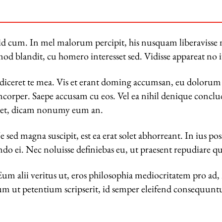
id cum. In mel malorum percipit, his nusquam liberavisse n
 blandit, cu homero interesset sed. Vidisse appareat no iu
iceret te mea. Vis et erant doming accumsan, eu dolorum 
amcorper. Saepe accusam cu eos. Vel ea nihil denique con
 et, dicam nonumy eum an.
 sed magna suscipit, est ea erat solet abhorreant. In ius p
 ei. Nec noluisse definiebas eu, ut praesent repudiare quo,
 Eum alii veritus ut, eros philosophia mediocritatem pro ad,
 Eum ut petentium scripserit, id semper eleifend consequun