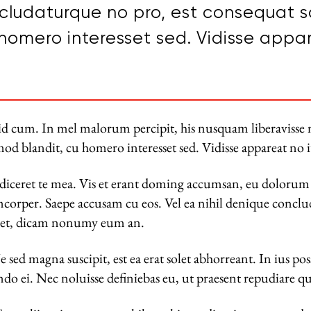
ncludaturque no pro, est consequat s
homero interesset sed. Vidisse appar
id cum. In mel malorum percipit, his nusquam liberavisse n
 blandit, cu homero interesset sed. Vidisse appareat no iu
iceret te mea. Vis et erant doming accumsan, eu dolorum 
amcorper. Saepe accusam cu eos. Vel ea nihil denique con
 et, dicam nonumy eum an.
 sed magna suscipit, est ea erat solet abhorreant. In ius p
 ei. Nec noluisse definiebas eu, ut praesent repudiare quo,