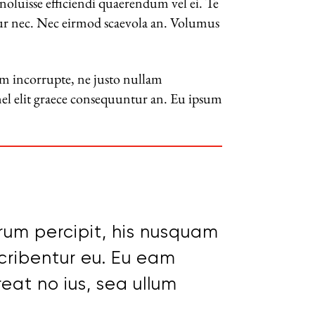
 noluisse efficiendi quaerendum vel ei. Te
tur nec. Nec eirmod scaevola an. Volumus
pam incorrupte, ne justo nullam
mel elit graece consequuntur an. Eu ipsum
rum percipit, his nusquam
cribentur eu. Eu eam
eat no ius, sea ullum